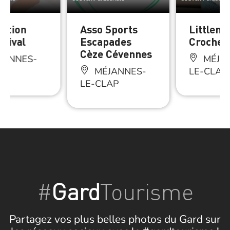
iation
Asso Sports
Littlem
stival
Escapades
Crochet
Cèze Cévennes
JANNES-
MÉJA
AP
MÉJANNES-
LE-CLAP
LE-CLAP
#
Gard
Tourisme
Partagez vos plus belles photos du Gard sur