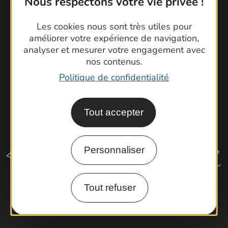
Nous respectons votre vie privée !
Brochures
Cartoguides et Topoguides
Les cookies nous sont très utiles pour
Latitude Gard
améliorer votre expérience de navigation,
analyser et mesurer votre engagement avec
nos contenus.
Politique de confidentialité
Tout accepter
Personnaliser
Tout refuser
Comment venir ?