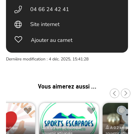
04 66 24 42 41
Site internet
Ajouter au carnet
Dernière modification : 4 déc. 2025, 15:41:28
Vous aimerez aussi …
e Boutique
À 0.2 km de Boutique
À 0.2 km de Bo
sanale
souvenir artisanale
souvenir artisana