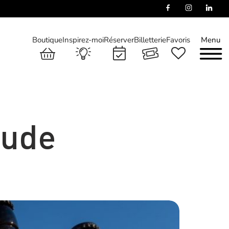
Boutique
Inspirez-moi
Réserver
Billetterie
Favoris
Menu
aude