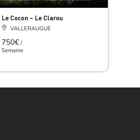
Le Cocon – Le Clarou
Mirei
Resta
VALLERAUGUE
ancie
750€
/
VA
Semaine
Anima