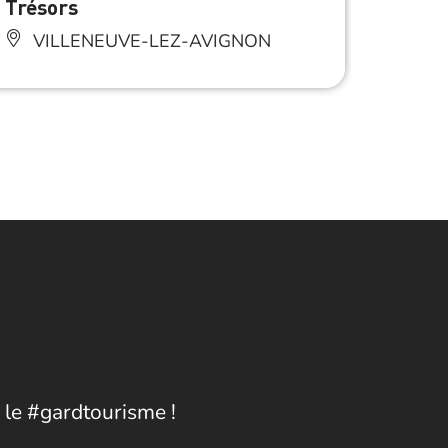
Trésors
du Mo
VILLENEUVE-LEZ-AVIGNON
VI
8.7
Anima
 le #gardtourisme !