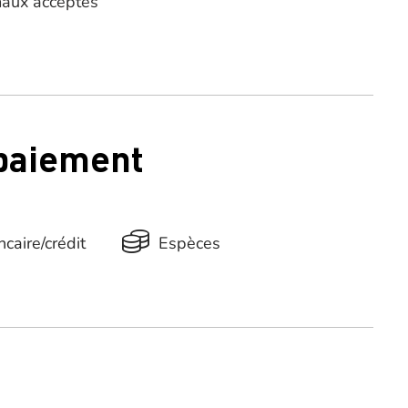
aux acceptés
 paiement
caire/crédit
Espèces