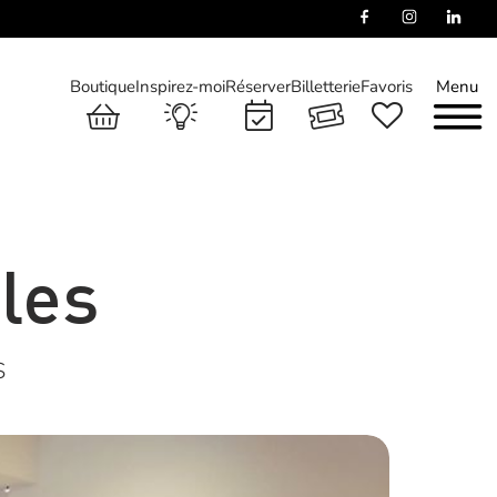
Boutique
Inspirez-moi
Réserver
Billetterie
Favoris
Menu
lles
S