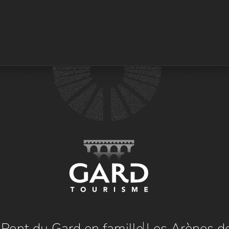
e Pont du Gard en famille
Les Arènes d