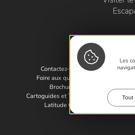
Escap
Les co
naviga
Contactez-nous !
Foire aux questions
Brochures
Cartoguides et Topoguides
Tout 
Latitude Gard