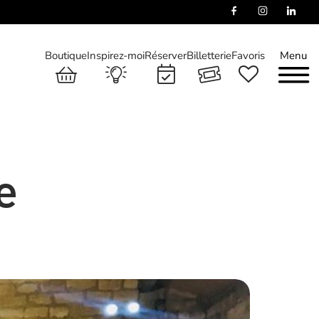
Boutique
Inspirez-moi
Réserver
Billetterie
Favoris
Menu
e