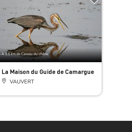
À 1.5 km de Caveau du chêne
À 1.5 km 
La Maison du Guide de Camargue
Car p
VAUVERT
VA