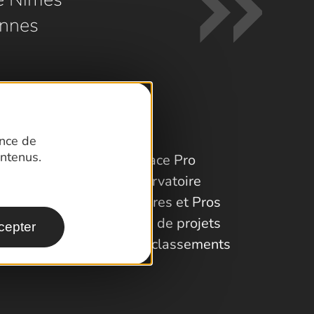
nnes
ence de
ntenus.
Espace Pro
Observatoire
Partenaires et Pros
Porteurs de projets
cepter
Labels et classements