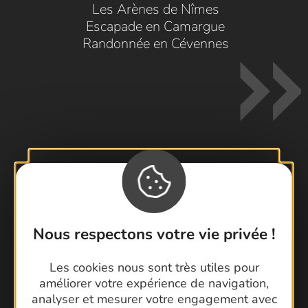
Les Arènes de Nîmes
Escapade en Camargue
Randonnée en Cévennes
Contactez-nous !
Foire aux questions
Brochures
Nous respectons votre vie privée !
Cartoguides et Topoguides
Les cookies nous sont très utiles pour
Latitude Gard
améliorer votre expérience de navigation,
analyser et mesurer votre engagement avec