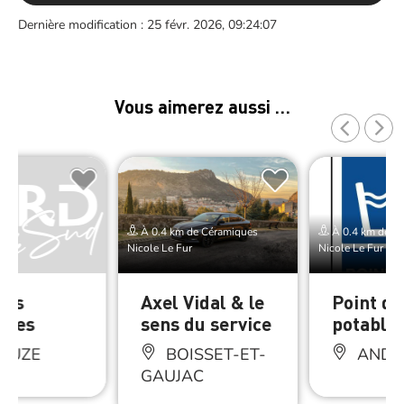
Dernière modification : 25 févr. 2026, 09:24:07
Vous aimerez aussi …
À 0.4 km de Céramiques
À 0.4 km de C
Nicole Le Fur
Nicole Le Fur
tes
Axel Vidal & le
Point d’
ques
sens du service
potable
DUZE
BOISSET-ET-
ANDU
GAUJAC