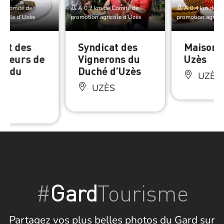
e Comité de
À 0.2 km de Comité de
À 0.4 km de Co
ricole d’Uzès
promotion agricole d’Uzès
promotion agrico
cat des
Syndicat des
Maison 
cteurs de
Vignerons du
Uzès
es du
Duché d’Uzès
UZÈS
UZÈS
ÈS
#
Gard
Tourisme
Partagez vos plus belles photos du Gard sur