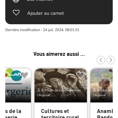
Ajouter au carnet
Dernière modification : 24 juil. 2024, 08:01:31
Vous aimerez aussi …
e Conciergerie de
À 0.3 km de Conciergerie de
À 1 km de Conc
er
l’Aigoual
l’Aigoual
tes de la
Cultures et
Anambul
ergerie
territoire rural
Randon