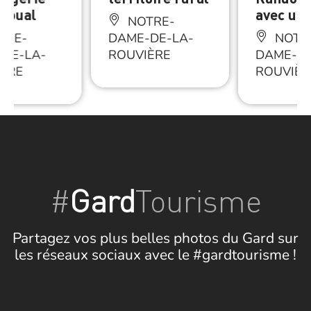
igoual
avec un 
NOTRE-
TRE-
DAME-DE-LA-
NOTR
DE-LA-
ROUVIÈRE
DAME-DE
ÈRE
ROUVIÈR
#
Gard
Tourisme
Partagez vos plus belles photos du Gard sur
les réseaux sociaux avec le #gardtourisme !