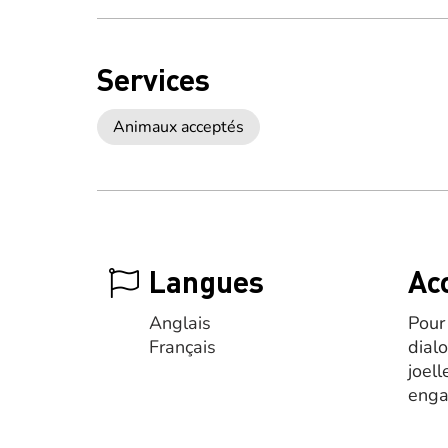
Services
Animaux acceptés
Langues
Acc
Anglais
Pour
Français
dial
joell
eng