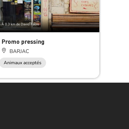
À 0.3 km de David Faure
À 0.3 km d
Promo pressing
Librai
BARJAC
BA
Animaux acceptés
Anima