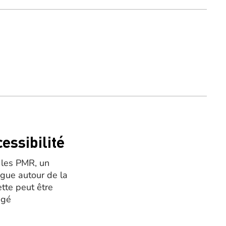
essibilité
 les PMR, un
ogue autour de la
ette peut être
agé