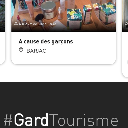
À 0.2 km de David Faure
A cause des garçons
BARJAC
#
Gard
Tourisme