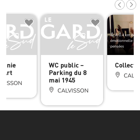
À 0.4 km de Ed
émotionnelle – Ma
pensées
agnie
WC public –
Collecti
d’Art
Parking du 8
CALV
mai 1945
LVISSON
CALVISSON