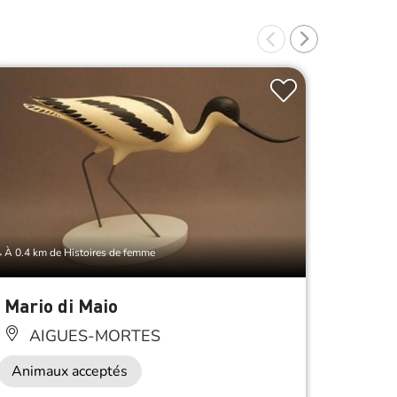
À 0.4 km de Histoires de femme
À 0.4 km d
Mario di Maio
Safar
AIGUES-MORTES
AI
Animaux acceptés
Anima