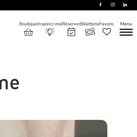
Boutique
Inspirez-moi
Réserver
Billetterie
Favoris
Menu
mme