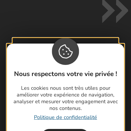
Contactez-nous !
Foire aux questions
Brochures
Nous respectons votre vie privée !
Cartoguides et Topoguides
Latitude Gard
Les cookies nous sont très utiles pour
améliorer votre expérience de navigation,
analyser et mesurer votre engagement avec
nos contenus.
Politique de confidentialité