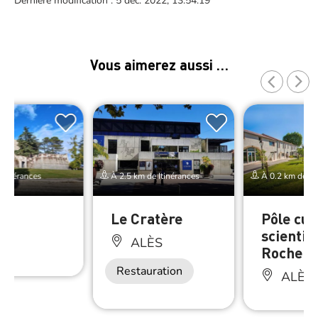
Dernière modification : 5 déc. 2022, 13:54:19
Vous aimerez aussi …
Itinérances
À 2.5 km de Itinérances
À 0.2 km de Iti
Le Cratère
Pôle cul
scientif
ÈS
ALÈS
Rochebe
Restauration
ALÈS