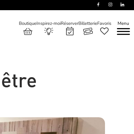
Boutique
Inspirez-moi
Réserver
Billetterie
Favoris
Menu
 être