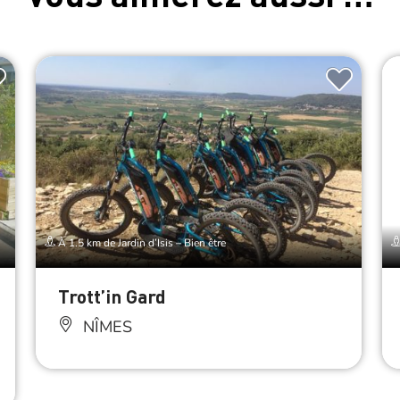
À 1.5 km de Jardin d’Isis – Bien être
Trott’in Gard
NÎMES