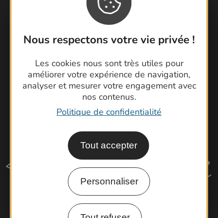
Foire aux questions
Brochures
Cartoguides et Topoguides
Nous respectons votre vie privée !
Latitude Gard
Les cookies nous sont très utiles pour
améliorer votre expérience de navigation,
analyser et mesurer votre engagement avec
nos contenus.
Politique de confidentialité
Tout accepter
Personnaliser
Comment venir ?
Tout refuser