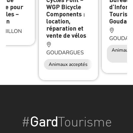
rge pour
WGP Bicycle
d’Infor
cules –
Components :
Touristi
llon
location,
Goudarg
réparation et
RNILLON
vente de vélos
GOUDAR
Animaux 
GOUDARGUES
Animaux acceptés
#
Gard
Tourisme