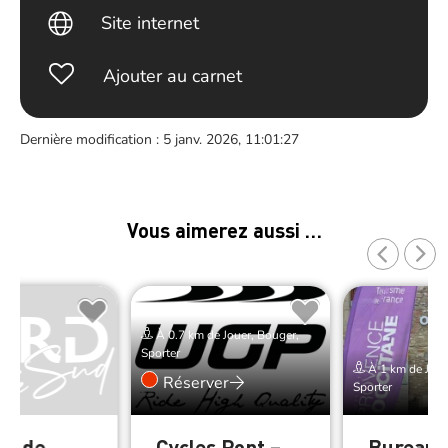
Site internet
Ajouter au carnet
Dernière modification : 5 janv. 2026, 11:01:27
Vous aimerez aussi …
À 0.7 km de Jouer, Bouger,
Sporter
À 1 km de Joue
Réserver
Sporter
ne de
Cycles Pont –
Bureau