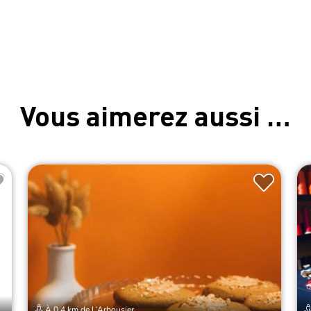
Vous aimerez aussi …
À 0.4 km de L’Arbousier