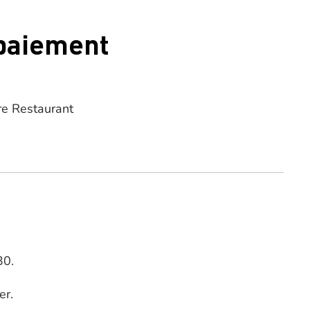
 paiement
re Restaurant
30.
er.