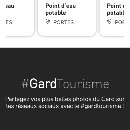
 d’eau
Point d’eau
Point d’
le
potable
potable
RTES
PORTES
PORT
#
Gard
Tourisme
Partagez vos plus belles photos du Gard sur
les réseaux sociaux avec le #gardtourisme !