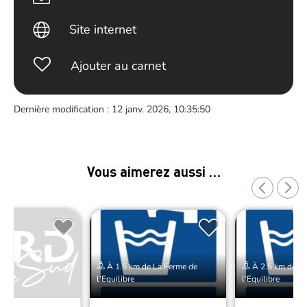
Site internet
Ajouter au carnet
Dernière modification : 12 janv. 2026, 10:35:50
Vous aimerez aussi …
À 1.5 km de La Ferme de
À 2.5 km de La
l’Equilibre
l’Equilibre