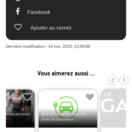
Facebook
Ajouter au carnet
Dernière modification : 14 nov. 2025, 12:49:58
Vous aimerez aussi …
La Forge des terres
À 1.5 km de La Forge des
s
terres de Sommières