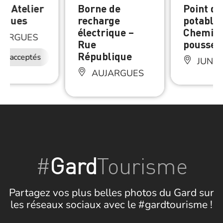
it Atelier
Borne de
Point d’
argues
recharge
potable 
électrique –
Chemin 
JARGUES
Rue
poussel
République
ux acceptés
JUNA
AUJARGUES
#
Gard
Tourisme
Partagez vos plus belles photos du Gard sur
les réseaux sociaux avec le #gardtourisme !