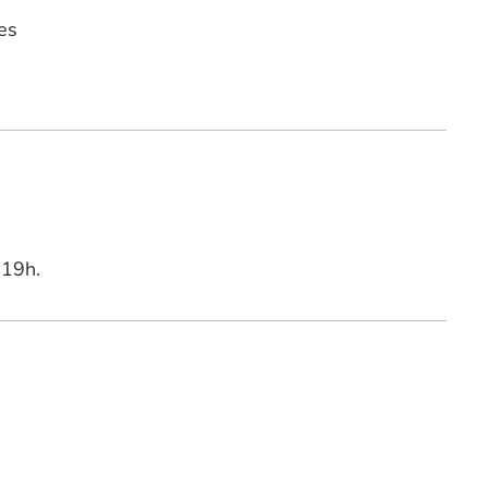
es
 19h.