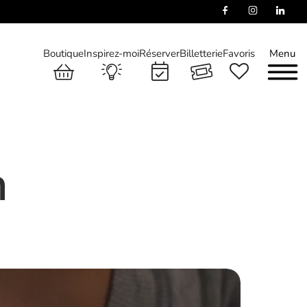
Boutique
Inspirez-moi
Réserver
Billetterie
Favoris
Menu
n