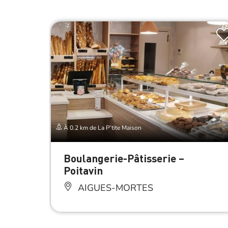
À 0.2 km de La P’tite Maison
Boulangerie-Pâtisserie –
Poitavin
AIGUES-MORTES