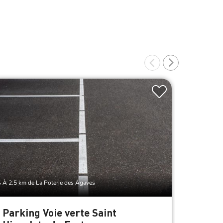
À 2.5 km de La Poterie des Agaves
À 2.5 km d
Parking Voie verte Saint
Maiso