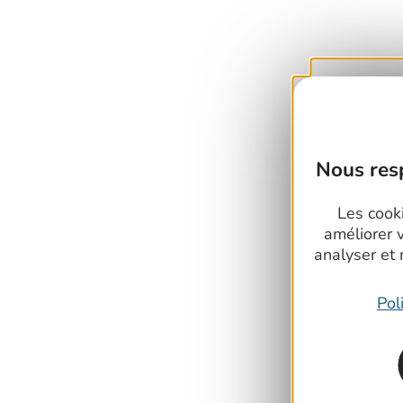
Nous resp
Les cooki
améliorer 
analyser et
Pol