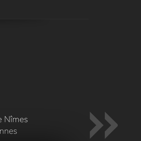
e Nîmes
nnes