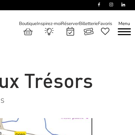
Boutique
Inspirez-moi
Réserver
Billetterie
Favoris
Menu
aux Trésors
NS