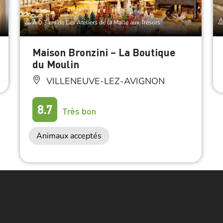
À 0.3 km de Les Ateliers de la Malle aux Trésors
Maison Bronzini – La Boutique
du Moulin
VILLENEUVE-LEZ-AVIGNON
8.7
Très bon
Animaux acceptés