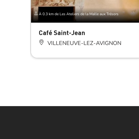
À 0.3 km de Les Ateliers de la Malle aux Trésors
Café Saint-Jean
VILLENEUVE-LEZ-AVIGNON