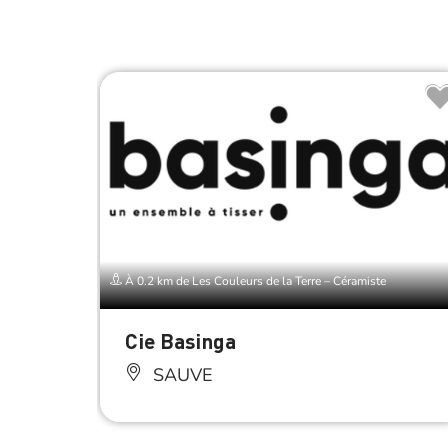
À 0.2 km de Les Couleurs de la Terre – Céramiste
Cie Basinga
SAUVE