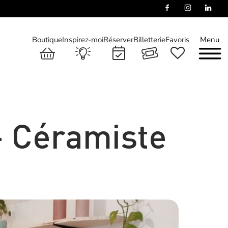
Boutique
Inspirez-moi
Réserver
Billetterie
Favoris
Menu
– Céramiste