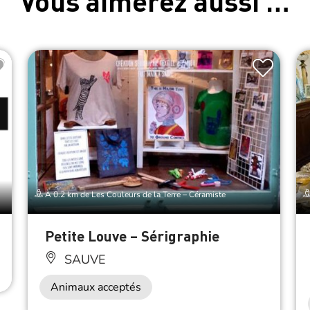
Vous aimerez aussi …
À 0.2 km de Les Couleurs de la Terre – Céramiste
Petite Louve – Sérigraphie
SAUVE
Animaux acceptés