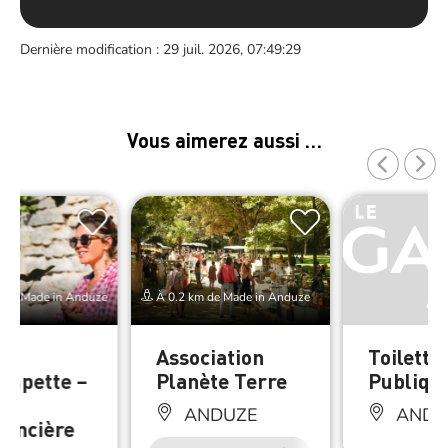
Dernière modification : 29 juil. 2026, 07:49:29
Vous aimerez aussi …
de Made in Anduze
À 0.2 km de Made in Anduze
re
Association
Toilette
ampette –
Planète Terre
Publiqu
ANDUZE
ANDU
rencière