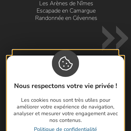
Les Arènes de Nîmes
Escapade en Camargue
Randonnée en Cévennes
Contactez-nous !
Nous respectons votre vie privée !
Foire aux questions
Brochures
Les cookies nous sont très utiles pour
Cartoguides et Topoguides
améliorer votre expérience de navigation,
Latitude Gard
analyser et mesurer votre engagement avec
nos contenus.
Politique de confidentialité