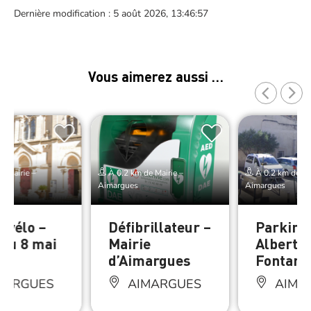
Dernière modification : 5 août 2026, 13:46:57
Vous aimerez aussi …
e Mairie –
À 0.2 km de Mairie –
À 0.2 km de Mai
Aimargues
Aimargues
à vélo –
Défibrillateur –
Parking 
 du 8 mai
Mairie
Albert
d’Aimargues
Fontani
MARGUES
AIMARGUES
AIMA