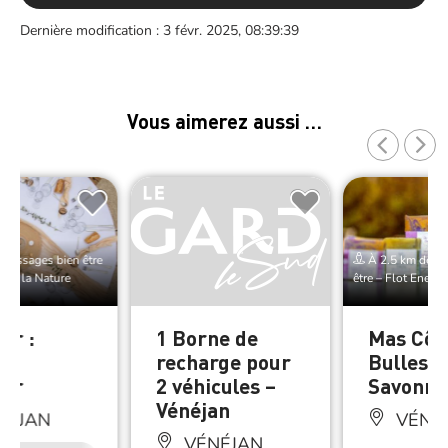
Dernière modification : 3 févr. 2025, 08:39:39
Vous aimerez aussi …
Massages bien être
À 2.5 km de Ma
e de la Nature
être – Flot Energi
ur :
1 Borne de
Mas Côt
&
recharge pour
Bulles
eur
2 véhicules –
Savonne
Vénéjan
NÉJAN
VÉNÉ
VÉNÉJAN