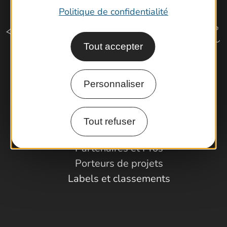
Politique de confidentialité
Tout accepter
Comment venir ?
Personnaliser
Espace Pro
Tout refuser
Observatoire
Partenaires et Pros
Porteurs de projets
Labels et classements