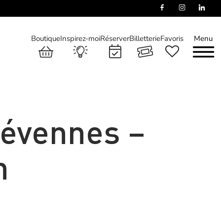
Boutique
Inspirez-moi
Réserver
Billetterie
Favoris
Menu
Cévennes –
n