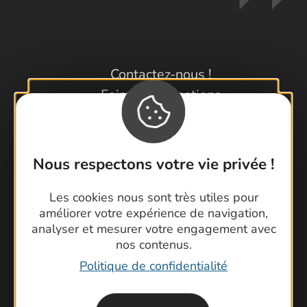
Contactez-nous !
Foire aux questions
Brochures
Cartoguides et Topoguides
Latitude Gard
Nous respectons votre vie privée !
Les cookies nous sont très utiles pour
améliorer votre expérience de navigation,
analyser et mesurer votre engagement avec
nos contenus.
Politique de confidentialité