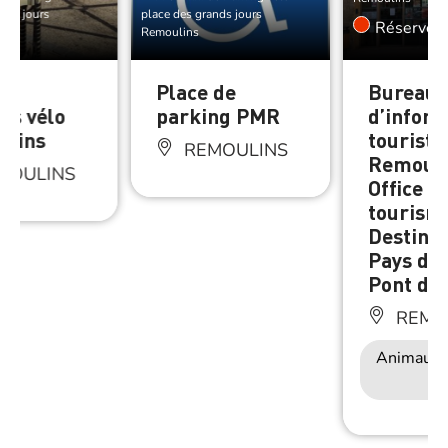
nds jours
place des grands jours
Réserver
Remoulins
de
Place de
Bureau
es vélo
parking PMR
d’infor
ulins
touristi
REMOULINS
Remouli
MOULINS
Office d
tourism
Destinat
Pays d’
Pont du
REMO
Animaux 