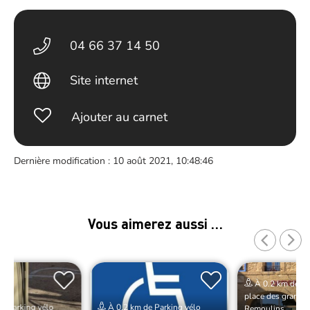
04 66 37 14 50
Site internet
Ajouter au carnet
Dernière modification : 10 août 2021, 10:48:46
Vous aimerez aussi …
À 0.2 km de Pa
place des grands 
e Parking vélo
À 0.2 km de Parking vélo
Remoulins