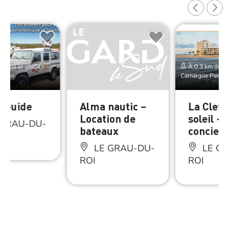
e Phil le guide –
À 0.3 km de Phi
ssion
Camargue Passio
e Guide
Alma nautic –
La Clef 
Location de
soleil –
 GRAU-DU-
bateaux
concierg
LE GRAU-DU-
LE GR
ROI
ROI