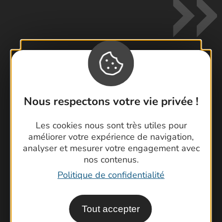
Contactez-nous !
Foire aux questions
Nous respectons votre vie privée !
Brochures
Les cookies nous sont très utiles pour
Cartoguides et Topoguides
améliorer votre expérience de navigation,
Latitude Gard
analyser et mesurer votre engagement avec
nos contenus.
Politique de confidentialité
Tout accepter