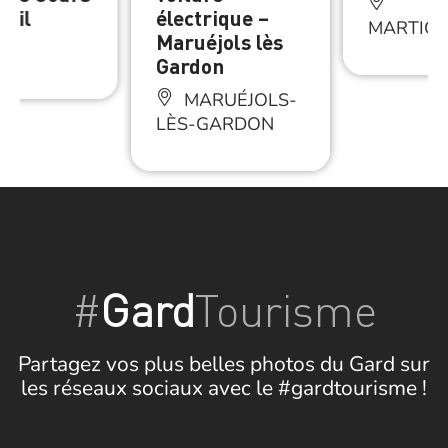
rail
électrique –
MARTIG
Maruéjols lès
RS
Gardon
MARUÉJOLS-
LÈS-GARDON
#
Gard
Tourisme
Partagez vos plus belles photos du Gard sur
les réseaux sociaux avec le #gardtourisme !