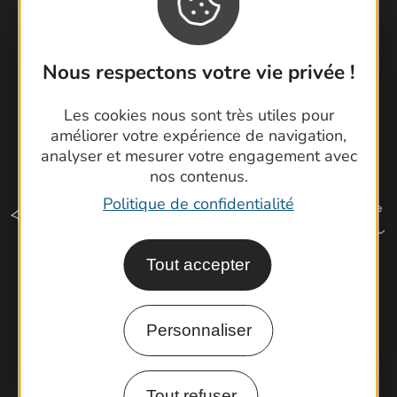
Latitude Gard
Nous respectons votre vie privée !
Les cookies nous sont très utiles pour
améliorer votre expérience de navigation,
analyser et mesurer votre engagement avec
nos contenus.
Politique de confidentialité
Tout accepter
Comment venir ?
Personnaliser
Espace Pro
Observatoire
Tout refuser