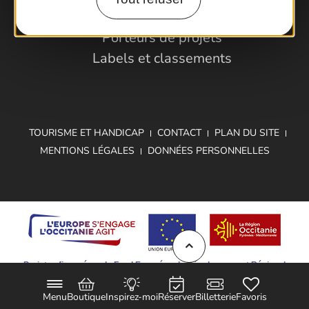
Partenaires et Pros
Porteurs de projets
Labels et classements
TOURISME ET HANDICAP
CONTACT
PLAN DU SITE
MENTIONS LÉGALES
DONNÉES PERSONNELLES
Projet cofinancé par le Fond Européen de Développement Régional
Menu
Boutique
Inspirez-moi
Réserver
Billetterie
Favoris