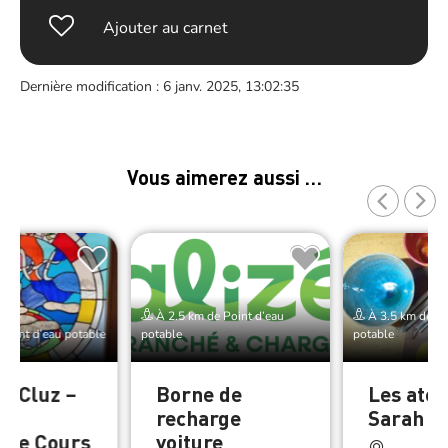
Ajouter au carnet
Dernière modification : 6 janv. 2025, 13:02:35
Vous aimerez aussi …
À 2.5 km de Point d’eau
À 3.5 km de Po
Point d’eau potable
potable
potable
ux Cluz –
Borne de
Les atel
er
recharge
Sarah
que Cours
voiture