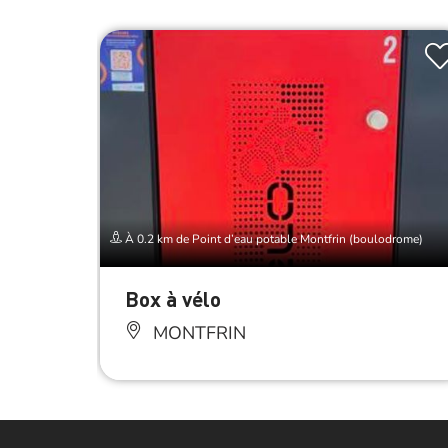
À 0.2 km de Point d’eau potable Montfrin (boulodrome)
Box à vélo
MONTFRIN