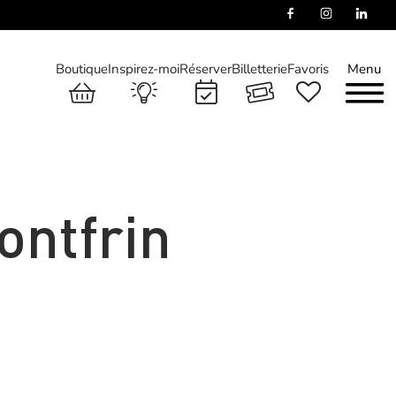
Boutique
Inspirez-moi
Réserver
Billetterie
Favoris
Menu
ontfrin