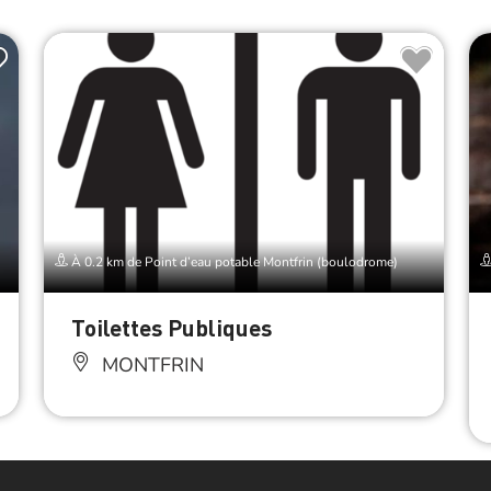
À 0.2 km de Point d’eau potable Montfrin (boulodrome)
Toilettes Publiques
MONTFRIN