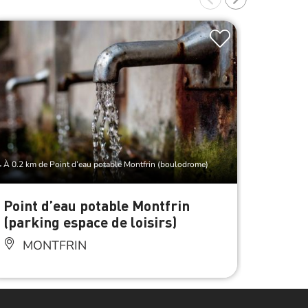
À 0.2 km de Point d’eau potable Montfrin (boulodrome)
À 0.3 km d
Point d’eau potable Montfrin
Des P
(parking espace de loisirs)
MO
MONTFRIN