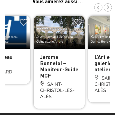
Vous aimerez aussi …
e Point d’eau
À 1.5 km de Point d’eau
À 2 km de Poin
 Angle
Quincaillerie Angle
Quincaillerie Ang
 d’eau
Jerome
L’Art en 
le
Bonnefoi –
galerie 
Moniteur-Guide
atelier
GARD
MCF
SAINT
SAINT-
CHRISTO
CHRISTOL-LÈS-
ALÈS
ALÈS