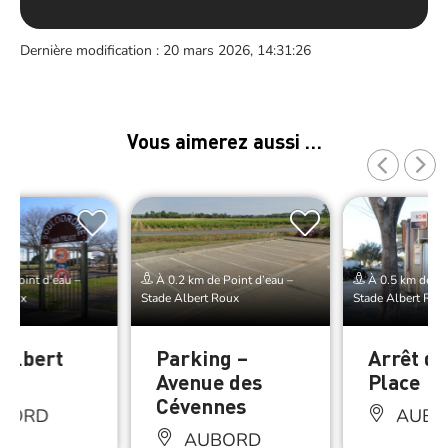
Dernière modification : 20 mars 2026, 14:31:26
Vous aimerez aussi …
e Point d’eau –
À 0.2 km de Point d’eau –
À 0.5 km de Po
 Roux
Stade Albert Roux
Stade Albert Rou
 Albert
Parking –
Arrêt de
Avenue des
Place
Cévennes
BORD
AUBO
AUBORD