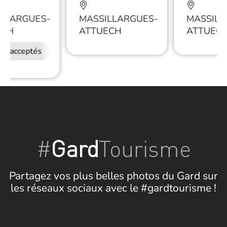
LLARGUES-
MASSILLARGUES-
MASSILL
ECH
ATTUECH
ATTUEC
ux acceptés
#
Gard
Tourisme
Partagez vos plus belles photos du Gard sur
les réseaux sociaux avec le #gardtourisme !