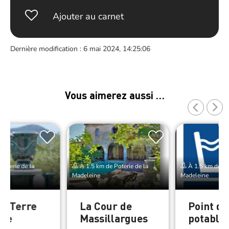
Ajouter au carnet
Dernière modification : 6 mai 2024, 14:25:06
Vous aimerez aussi …
Poterie de la
À 1.5 km de Poterie de la
À 1.5 km de Pot
Madeleine
Madeleine
ie Terre
La Cour de
Point d’
ère
Massillargues
potable