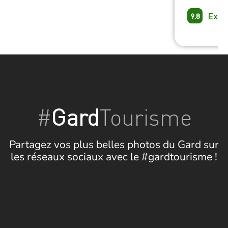
Exce
9.8
#
Gard
Tourisme
Partagez vos plus belles photos du Gard sur
les réseaux sociaux avec le #gardtourisme !