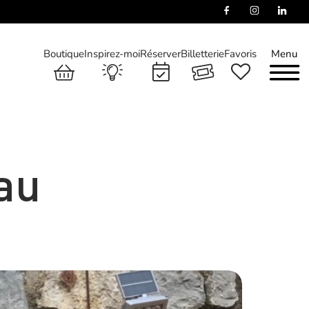
Boutique
Inspirez-moi
Réserver
Billetterie
Favoris
Menu
au