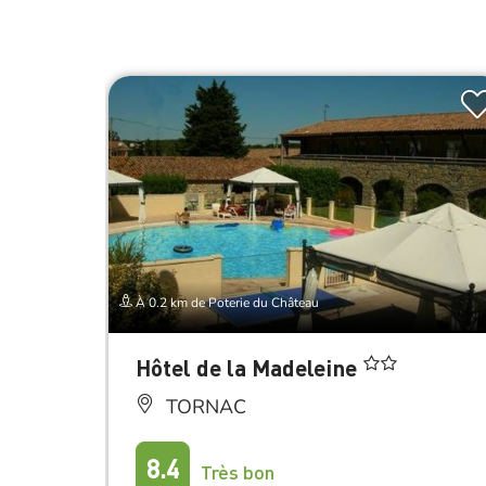
À 0.2 km de Poterie du Château
Hôtel de la Madeleine
TORNAC
8.4
Très bon