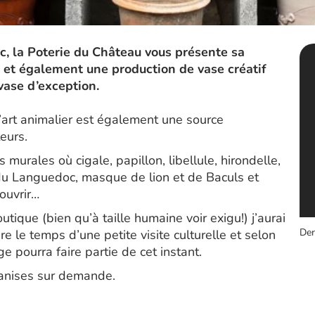
ac, la Poterie du Château vous présente sa
 et également une production de vase créatif
vase d’exception.
’art animalier est également une source
teurs.
murales où cigale, papillon, libellule, hirondelle,
t du Languedoc, masque de lion et de Baculs et
couvrir…
outique (bien qu’à taille humaine voir exigu!) j’aurai
Der
re le temps d’une petite visite culturelle et selon
e pourra faire partie de cet instant.
anises sur demande.