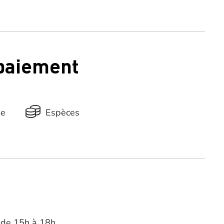
 paiement
ue
Espèces
t de 15h à 18h.