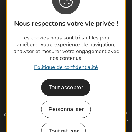
Contactez-nous !
Foire aux questions
Nous respectons votre vie privée !
Brochures
Cartoguides et Topoguides
Les cookies nous sont très utiles pour
Latitude Gard
améliorer votre expérience de navigation,
analyser et mesurer votre engagement avec
nos contenus.
Politique de confidentialité
Tout accepter
Personnaliser
Tout refuser