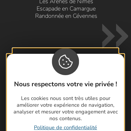
Les Arènes de Nîmes
Escapade en Camargue
Randonnée en Cévennes
Contactez-nous !
Nous respectons votre vie privée !
Foire aux questions
Brochures
Les cookies nous sont très utiles pour
Cartoguides et Topoguides
améliorer votre expérience de navigation,
Latitude Gard
analyser et mesurer votre engagement avec
nos contenus.
Politique de confidentialité