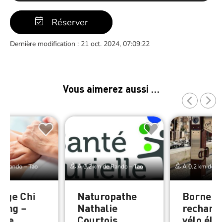
Réserver
Dernière modification : 21 oct. 2024, 07:09:22
Vous aimerez aussi …
e Rando – Tao
À 0.2 km de Rando – Tao
À 0.2 km de Ra
age Chi
Naturopathe
Borne d
sang –
Nathalie
recharg
age
Courtois
vélo éle