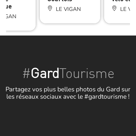
tique
LE VIGAN
LE VI
VIGAN
#
Gard
Tourisme
Partagez vos plus belles photos du Gard sur
les réseaux sociaux avec le #gardtourisme !