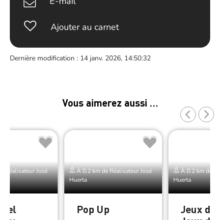
E-mail
Ajouter au carnet
Dernière modification : 14 janv. 2026, 14:50:32
Vous aimerez aussi …
e Réalisateur José
À 0.2 km de Réalisateur José
À 0.2 km de Ré
Huerta
Huerta
ciel
Pop Up
Jeux de