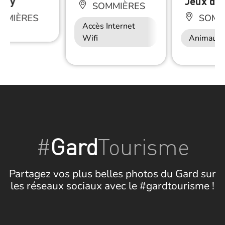
ony
Jeux de 
SOMMIÈRES
MMIÈRES
SOMM
Accès Internet
Wifi
Animaux 
#
Gard
Tourisme
Partagez vos plus belles photos du Gard sur
les réseaux sociaux avec le #gardtourisme !