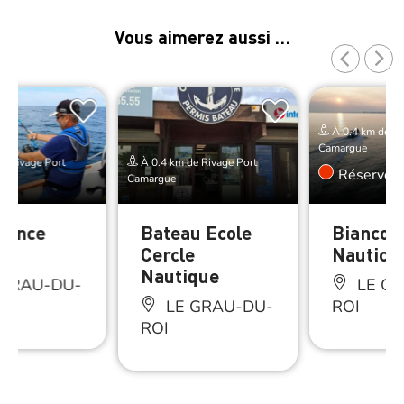
Vous aimerez aussi …
À 0.4 km de Ri
Camargue
e Rivage Port
À 0.4 km de Rivage Port
Réserver
Camargue
ience
Bateau Ecole
Bianco 
e
Cercle
Nautic
Nautique
 GRAU-DU-
LE GR
LE GRAU-DU-
ROI
ROI