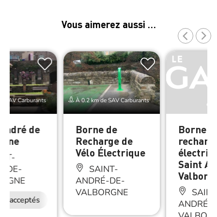
Vous aimerez aussi …
de SAV Carburants
À 0.2 km de SAV Carburants
 André de
Borne de
Borne d
rgne
Recharge de
recharg
Vélo Électrique
électriq
NT-
Saint An
É-DE-
SAINT-
Valborg
ORGNE
ANDRÉ-DE-
VALBORGNE
SAINT
ux acceptés
ANDRÉ-D
VALBOR