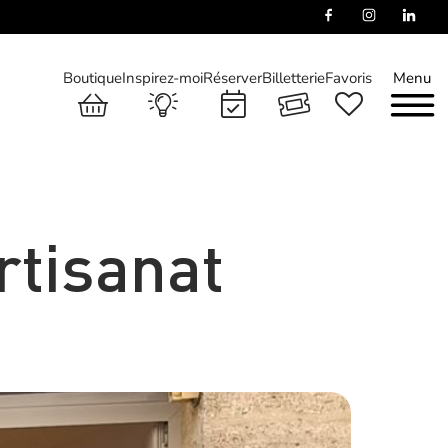
Boutique
Inspirez-moi
Réserver
Billetterie
Favoris
Menu
rtisanat