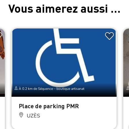
Vous aimerez aussi …
À 0.2 km de Séquence – boutique artisanat
Place de parking PMR
UZÈS