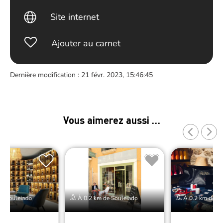
Site internet
Ajouter au carnet
Dernière modification : 21 févr. 2023, 15:46:45
Vous aimerez aussi …
e Souleiado
À 0.2 km de Souleiado
À 0.2 km de So