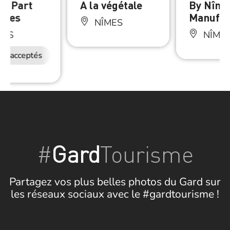
La Part
A la végétale
By Nîm
nges
Manufac
NÎMES
MES
NÎME
ux acceptés
#
Gard
Tourisme
Partagez vos plus belles photos du Gard sur
les réseaux sociaux avec le #gardtourisme !