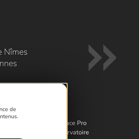
e Nîmes
nnes
ence de
ntenus.
Espace Pro
Observatoire