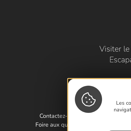
Visiter l
Escap
Les co
naviga
Contactez-nous !
Foire aux questions