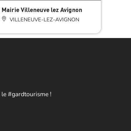
Mairie Villeneuve lez Avignon
Galer
VILLENEUVE-LEZ-AVIGNON
VI
 le #gardtourisme !