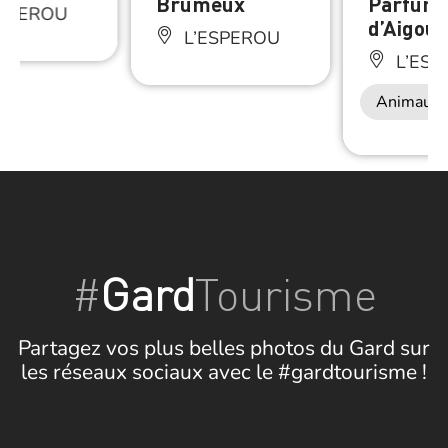
Brumeux
Parfum
ESPEROU
d’Aigoua
L’ESPEROU
L’ESP
Animaux 
#
Gard
Tourisme
Partagez vos plus belles photos du Gard sur
les réseaux sociaux avec le #gardtourisme !