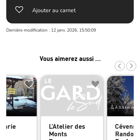
Ajouter au carnet
Dernière modification : 12 janv. 2026, 15:50:09
Vous aimerez aussi …
e Thion sport
À 0.5 km de Th
Marie
L’Atelier des
Cévenne
Monts
Randos 