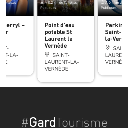
e Toilettes
À 0.2 km de Toilettes
À 0.4 km de Toi
Publiques
Publiques
e Merryl –
Point d’eau
Parking
ner
potable St
Saint-La
if
Laurent la
la-Vern
Vernède
NT-
SAINT
NT-LA-
SAINT-
LAURENT
ÈDE
LAURENT-LA-
VERNÈD
VERNÈDE
#
Gard
Tourisme