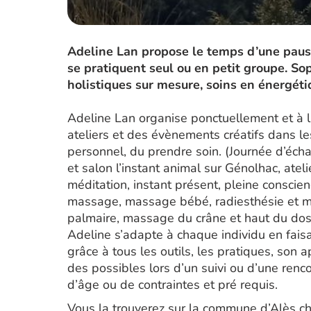
Adeline Lan propose le temps d’une pause
se pratiquent seul ou en petit groupe. So
holistiques sur mesure, soins en énergét
Adeline Lan organise ponctuellement et à 
ateliers et des évènements créatifs dans 
personnel, du prendre soin. (Journée d’éch
et salon l’instant animal sur Génolhac, atel
méditation, instant présent, pleine conscie
massage, massage bébé, radiesthésie et mag
palmaire, massage du crâne et haut du dos,
Adeline s’adapte à chaque individu en fa
grâce à tous les outils, les pratiques, son 
des possibles lors d’un suivi ou d’une renco
d’âge ou de contraintes et pré requis.
Vous la trouverez sur la commune d’Alès c