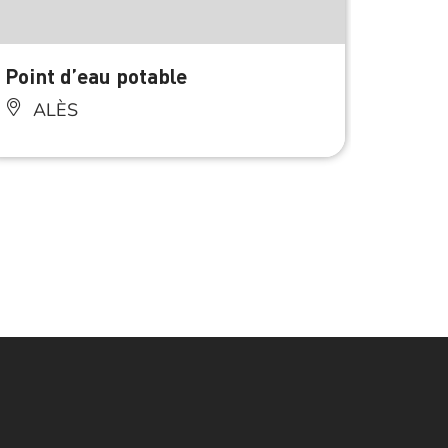
À 0.2 km d
Point d’eau potable
Toile
ALÈS
AL