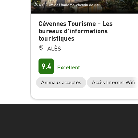
À 0.2 km de Unalome, chemin de vie
Cévennes Tourisme – Les
bureaux d’informations
touristiques
ALÈS
9.4
Excellent
Animaux acceptés
Accès Internet Wifi