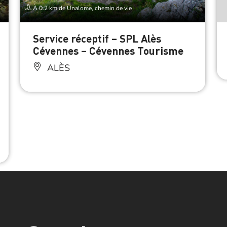
À 0.2 km de Unalome, chemin de vie
Service réceptif – SPL Alès
Cévennes – Cévennes Tourisme
ALÈS