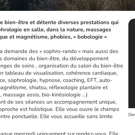
 bien-être et détente diverses prestations qui
phrologie en salle, dans la nature, massages
ique et magnétisme, phobies, « bobologie »
la demande des « sophro-rando » mais aussi des
les domaines du bien-être, du développement
anges de soins , organisation du salon du bien-être
ier tableau de visualisation, cohérence cardiaque,
nce, sophrologie, hypnose, coaching, EFT, auto-
nétisme, shiatsu, réflexologie plantaire et
 massage assis, bio-kinésiologie …)
isant de ses séances un accompagnement unique,
approche est holistique. Elle vous ouvre le champs
Der
ntre ponctuelle. Elle vous accueille sans limite
haque mercredi uniquement sur rendez-vous. Elle