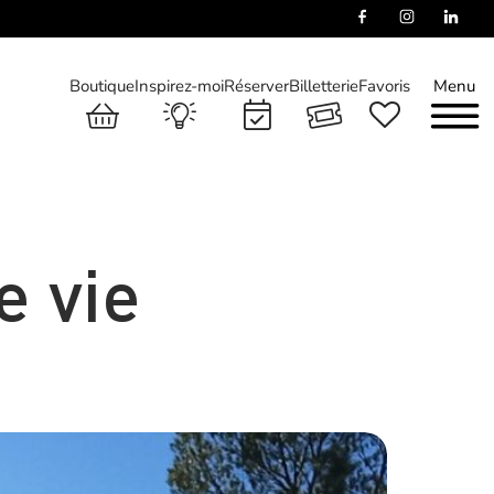
Boutique
Inspirez-moi
Réserver
Billetterie
Favoris
Menu
 vie