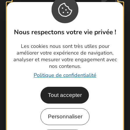
Nous respectons votre vie privée !
Contactez-nous !
Foire aux questions
Les cookies nous sont très utiles pour
Brochures
améliorer votre expérience de navigation,
Cartoguides et Topoguides
analyser et mesurer votre engagement avec
nos contenus.
Latitude Gard
Politique de confidentialité
Tout accepter
Personnaliser