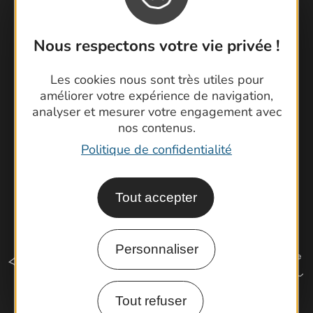
Contactez-nous !
Foire aux questions
Nous respectons votre vie privée !
Brochures
Cartoguides et Topoguides
Les cookies nous sont très utiles pour
Latitude Gard
améliorer votre expérience de navigation,
analyser et mesurer votre engagement avec
nos contenus.
Politique de confidentialité
Tout accepter
Personnaliser
Tout refuser